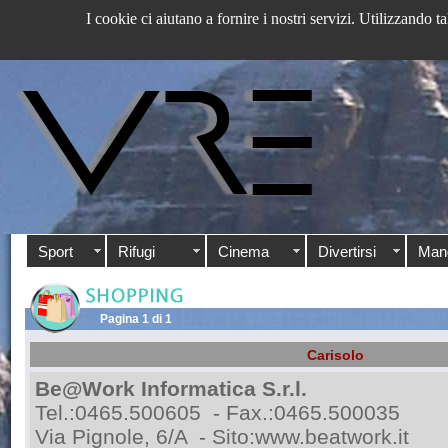
I cookie ci aiutano a fornire i nostri servizi. Utilizzando ta
Sport
Rifugi
Cinema
Divertirsi
Man
Pagina 1 di 1
Carisolo
Be@Work Informatica S.r.l.
Tel.:0465.500605 - Fax.:0465.500035
Via Pignole, 6/A - Sito:
www.beatwork.it